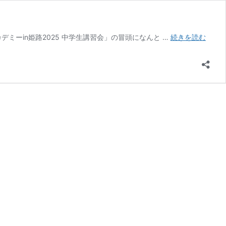
ジ
ニスアカデミーin姫路2025 中学生講習会」の冒頭になんと …
続きを読む
ュ
ニ
ア
(小
学
生)
も
見
学
が
可
能
に
JAPA
ソ
フ
ト