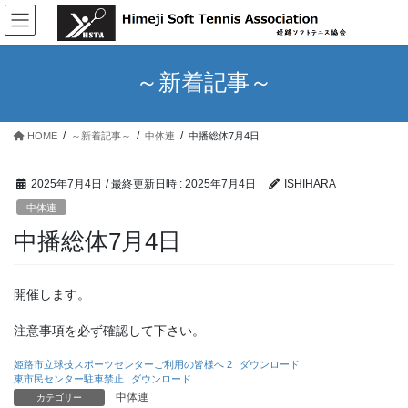
コ
ナ
ン
ビ
テ
ゲ
ン
ー
～新着記事～
ツ
シ
へ
ョ
ス
ン
HOME
～新着記事～
中体連
中播総体7月4日
キ
に
ッ
移
プ
動
2025年7月4日
/ 最終更新日時 :
2025年7月4日
ISHIHARA
中体連
中播総体7月4日
開催します。
注意事項を必ず確認して下さい。
姫路市立球技スポーツセンターご利用の皆様へ 2
ダウンロード
東市民センター駐車禁止
ダウンロード
中体連
カテゴリー