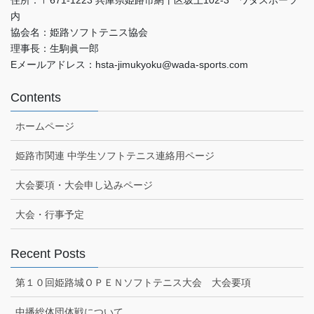
住所：〒671-1223 兵庫県姫路市網干区坂上102-3 ワダスポーツ
内
協会名：姫路ソフトテニス協会
理事長：生駒眞一郎
Eメールアドレス：hsta-jimukyoku@wada-sports.com
Contents
ホームページ
姫路市関連 中学生ソフトテニス連絡用ページ
大会要項・大会申し込みページ
大会・行事予定
Recent Posts
第１０回姫路城ＯＰＥＮソフトテニス大会 大会要項
中播総体団体戦について