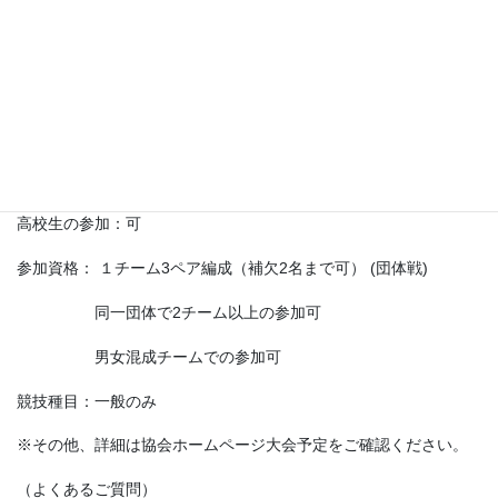
No.4
大会名： 姫路市民大会（団体戦）
場所：球技スポーツセンター
開催日：2026/7/12
申し込み締め切り：2026/7/4
参加費：6000円/チーム
※協会加盟以外の団体、一般の方は一人1000円が加算されます。
高校生の参加：可
参加資格： １チーム3ペア編成（補欠2名まで可） (団体戦)
同一団体で2チーム以上の参加可
男女混成チームでの参加可
競技種目：一般のみ
※その他、詳細は協会ホームページ大会予定をご確認ください。
（よくあるご質問）