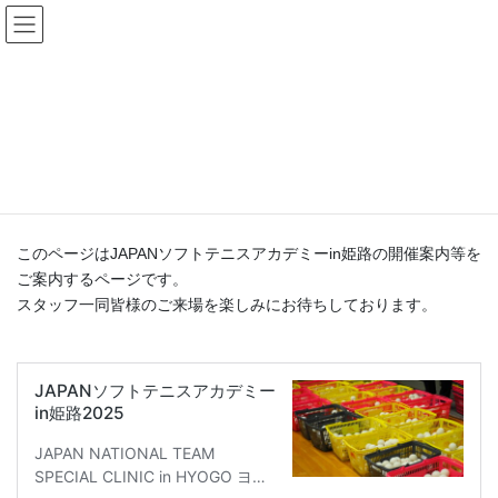
コ
ナ
ン
ビ
テ
ゲ
ン
ー
JAPANソフトテニスアカデミーin姫
ツ
シ
路
へ
ョ
ス
ン
キ
に
HOME
JAPANソフトテニスアカデミーin姫路
ッ
移
プ
動
このページはJAPANソフトテニスアカデミーin姫路の開催案内等を
ご案内するページです。
スタッフ一同皆様のご来場を楽しみにお待ちしております。