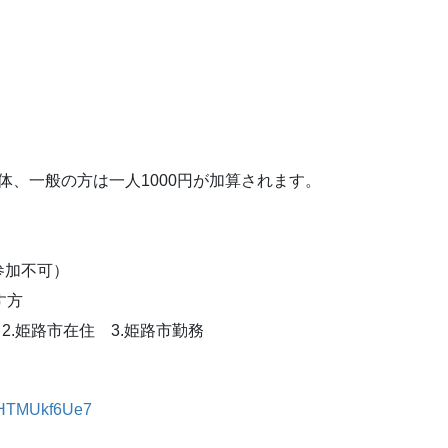
団体、一般の方は一人1000円が加算されます。
参加不可）
す方
姫路市在住 3.姫路市勤務
wJHTMUkf6Ue7