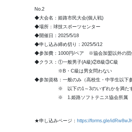
No.2
◆大会名：姫路市民大会(個人戦)
◆場所：球技スポーツセンター
◆開催日：2025/5/18
◆申し込み締め切り：2025/5/12
◆参加費：1000円/ペア ※協会加盟以外の
◆クラス：①一般男子(A級)②B級③C級
※B・C級は男女問わない
◆参加資格：一般のみ（高校生・中学生以下
※ 以下の1～3のいずれかを満た
※ 1.姫路ソフトテニス協会所属 2.
★申し込みページ：
https://forms.gle/idRw8