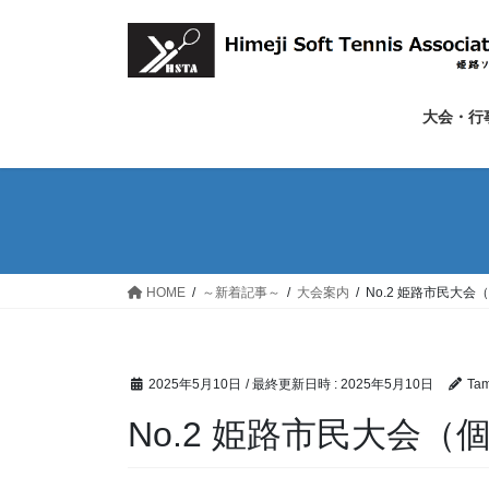
コ
ナ
ン
ビ
テ
ゲ
ン
ー
ツ
シ
大会・行
へ
ョ
ス
ン
キ
に
ッ
移
プ
動
HOME
～新着記事～
大会案内
No.2 姫路市民大
2025年5月10日
/ 最終更新日時 :
2025年5月10日
Ta
No.2 姫路市民大会