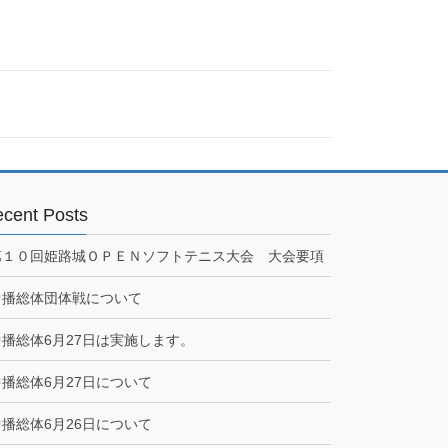
cent Posts
第１０回姫路城ＯＰＥＮソフトテニス大会 大会要項
中播総体団体戦について
中播総体6月27日は実施します。
中播総体6月27日について
中播総体6月26日について