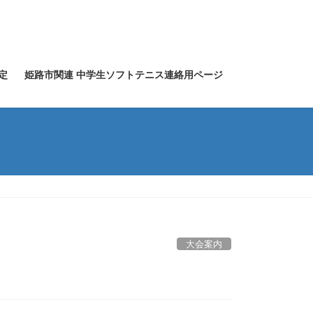
定
姫路市関連 中学生ソフトテニス連絡用ページ
大会案内