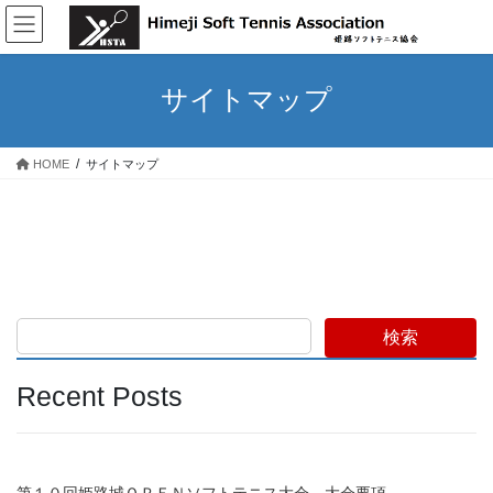
コ
ナ
ン
ビ
テ
ゲ
ン
ー
サイトマップ
ツ
シ
へ
ョ
ス
ン
HOME
サイトマップ
キ
に
ッ
移
プ
動
検索
Recent Posts
第１０回姫路城ＯＰＥＮソフトテニス大会 大会要項