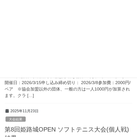
ソフトテニス大会 令和７年度 姫路春季大会(個人戦) の結果を
アップします！ A級 優勝：鳥田・八十川ペア ( 姫路アニマルズ )
準優勝：森・田島ペア ( 姫路アニマルズ ） 第3位：白石・
小篠ペア ( 姫路ソ […]
2026年2月24日
大会案内
2025年度 姫路春季大会（個人戦）申し込み
ページ
No.12大会名：姫路春季大会(個人戦)場所：球技スポーツセンター
開催日：2026/3/15申し込み締め切り： 2026/3/8参加費：2000円/
ペア ※協会加盟以外の団体、一般の方は一人1000円が加算され
ます。クラ […]
2025年11月23日
大会結果
第8回姫路城OPEN ソフトテニス大会(個人戦)