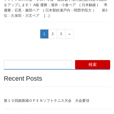
をアップします！ A級 優勝：瀧井・小倉ペア ( 日本触媒 ) 準
優勝：石黒・服部ペア ( 日本製鉄瀬戸内・関西学院大 ） 第3
位：久保田・川又ペア […]
投
固
固
固
1
2
3
»
稿
定
定
定
ペ
ペ
ペ
の
ー
ー
ー
ペ
ジ
ジ
ジ
ー
検索
ジ
送
Recent Posts
り
第１０回姫路城ＯＰＥＮソフトテニス大会 大会要項